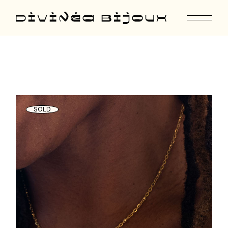
Skip
to
the
content
SOLD