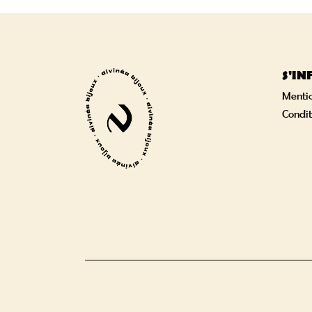
S'I
Mentio
Condit