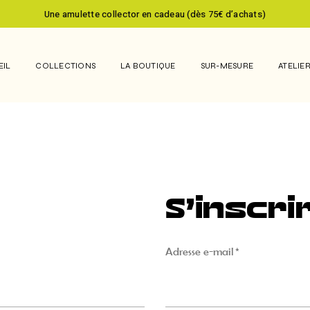
Une amulette collector en cadeau (dès 75€ d’achats)
EIL
COLLECTIONS
LA BOUTIQUE
SUR-MESURE
ATELIER
ODYSSÉE
NYLAH
LIGHT OF GHANA
S’inscri
Adresse e-mail
*