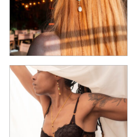
35,00
€
95,00
€