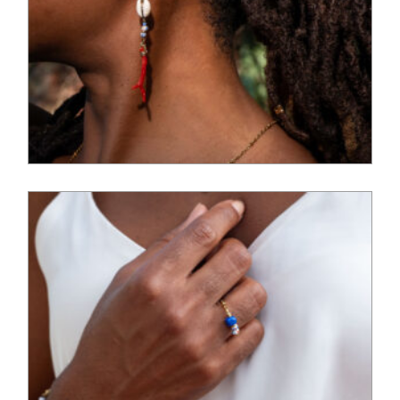
110,00
€
48,00
€