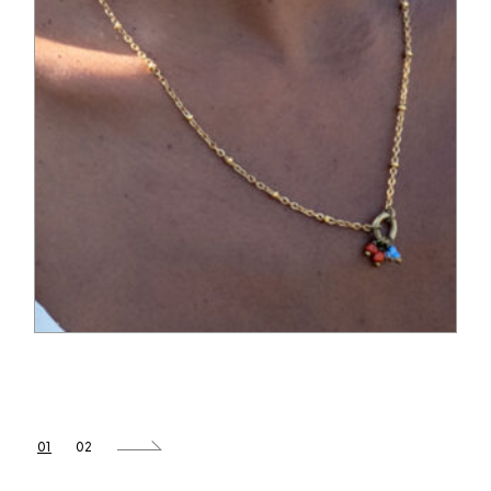
60,00
€
01
02