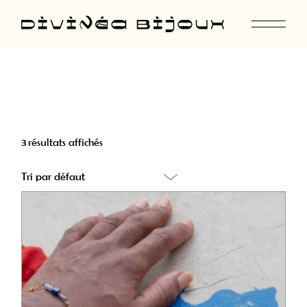
Skip
to
the
content
3 résultats affichés
Tri par défaut