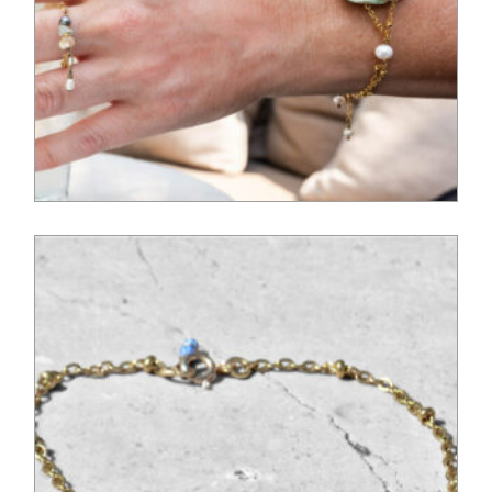
52,00
€
52,00
€