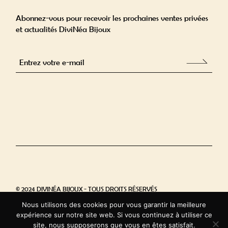
Abonnez-vous pour recevoir les prochaines ventes privées
et actualités DiviNéa Bijoux
Alternative:
© 2024 DIVINÉA BIJOUX - TOUS DROITS RÉSERVÉS
Nous utilisons des cookies pour vous garantir la meilleure
RÉALISÉ PAR FS CREALICIOUS
expérience sur notre site web. Si vous continuez à utiliser ce
site, nous supposerons que vous en êtes satisfait.